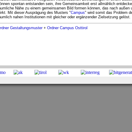
önnen spontan entstanden sein, ihre Gemeinsamkeit erst allmählich entdeck
äumliche Nähe zu einem gemeinsamen Bild formen können, das nach außen un
irkt. Mit dieser Ausprägung des Musters "
Campus
" wird somit das Problem d
äumlich nahen Institutionen mit gleicher oder ergänzender Zielsetzung gelöst.
rdner Gestaltungsmuster
+
Ordner Campus Osttirol