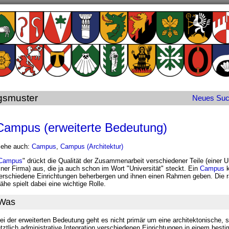
gsmuster
Neues
Su
Campus (erweiterte Bedeutung)
iehe auch:
Campus
,
Campus (Architektur)
Campus
" drückt die Qualität der Zusammenarbeit verschiedener Teile (einer Un
iner Firma) aus, die ja auch schon im Wort "Universität" steckt. Ein
Campus
k
erschiedene Einrichtungen beherbergen und ihnen einen Rahmen geben. Die 
ähe spielt dabei eine wichtige Rolle.
Was
ei der erweiterten Bedeutung geht es nicht primär um eine architektonische,
etztlich administrative Integration verschiedenen Einrichtungen in einem bes