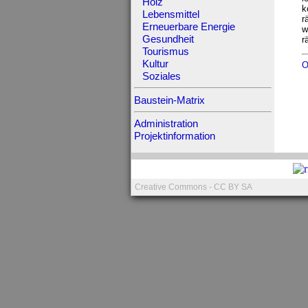
Holz
k
Lebensmittel
r
Erneuerbare Energie
w
Gesundheit
r
Tourismus
Kultur
O
Soziales
Baustein-Matrix
Administration
Projektinformation
Creative Commons - CC BY SA