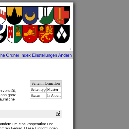
»
che
Ordner
Index
Einstellungen
Ändern
Seiteninformation
Seitentyp
Muster
iversität,
ann ganz
Status
In Arbeit
räumliche
 sondern um eine kooperative und
timmten Gebiet. Diese Einrichtungen