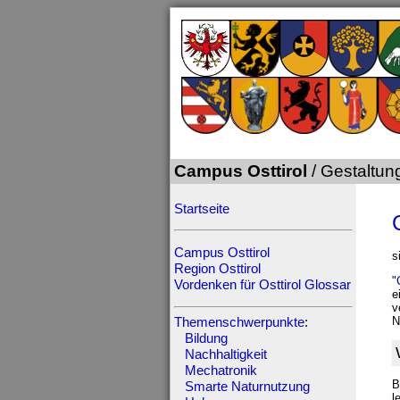
Campus Osttirol
/ Gestaltun
Startseite
Campus Osttirol
s
Region Osttirol
"
Vordenken für Osttirol
Glossar
e
v
N
Themenschwerpunkte
:
Bildung
Nachhaltigkeit
Mechatronik
B
Smarte Naturnutzung
l