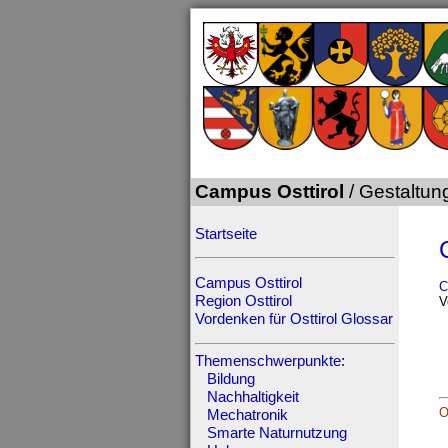
Campus Osttirol
/ Gestaltun
Startseite
Campus Osttirol
C
Region Osttirol
V
Vordenken für Osttirol
Glossar
Themenschwerpunkte
:
Bildung
Nachhaltigkeit
O
Mechatronik
Smarte Naturnutzung