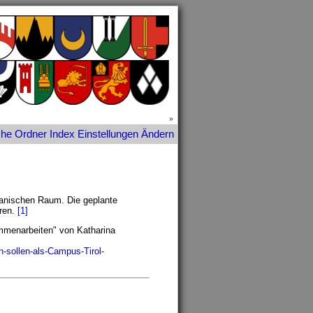
»
che
Ordner
Index
Einstellungen
Ändern
ikanischen Raum. Die geplante
eren.
[1]
mmenarbeiten" von Katharina
-sollen-als-Campus-Tirol-