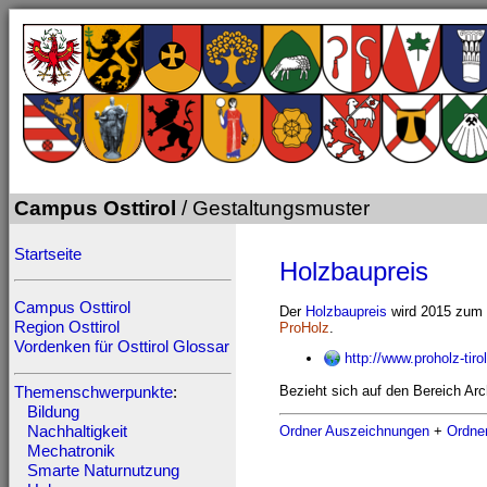
Campus Osttirol
/ Gestaltungsmuster
Startseite
Holzbaupreis
Campus Osttirol
Der
Holzbaupreis
wird 2015 zum f
Region Osttirol
ProHolz
.
Vordenken für Osttirol
Glossar
http://www.proholz-tir
Bezieht sich auf den Bereich Arch
Themenschwerpunkte
:
Bildung
Ordner Auszeichnungen
+
Ordne
Nachhaltigkeit
Mechatronik
Smarte Naturnutzung