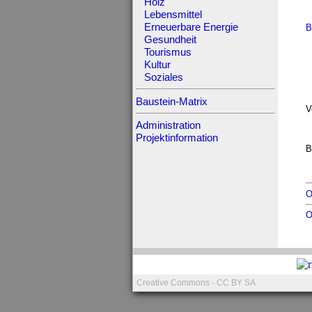
Holz
Lebensmittel
Erneuerbare Energie
B
Gesundheit
Tourismus
Kultur
Soziales
Baustein-Matrix
V
Administration
Projektinformation
B
O
O
Creative Commons - CC BY SA