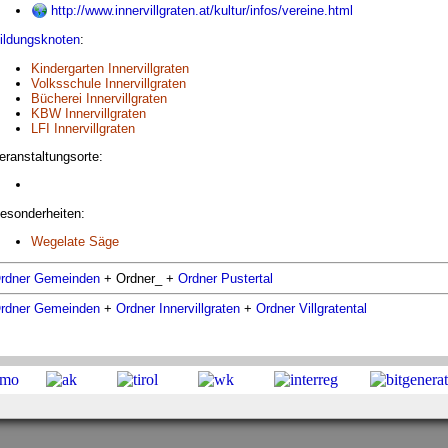
http://www.innervillgraten.at/kultur/infos/vereine.html
ildungsknoten
:
Kindergarten Innervillgraten
Volksschule Innervillgraten
Bücherei Innervillgraten
KBW Innervillgraten
LFI Innervillgraten
eranstaltungsorte:
esonderheiten:
Wegelate Säge
rdner Gemeinden
+ Ordner_ +
Ordner Pustertal
rdner Gemeinden
+
Ordner Innervillgraten
+
Ordner Villgratental