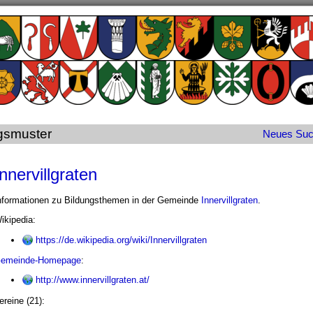
gsmuster
Neues
Su
Innervillgraten
nformationen zu Bildungsthemen in der Gemeinde
Innervillgraten
.
ikipedia:
https://de.wikipedia.org/wiki/Innervillgraten
emeinde-Homepage
:
http://www.innervillgraten.at/
ereine (21):