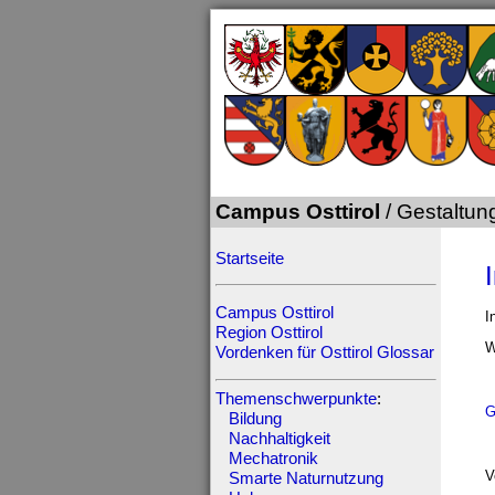
Campus Osttirol
/ Gestaltun
Startseite
Campus Osttirol
I
Region Osttirol
W
Vordenken für Osttirol
Glossar
Themenschwerpunkte
:
G
Bildung
Nachhaltigkeit
Mechatronik
V
Smarte Naturnutzung