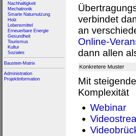
Nachhaltigkeit
Übertragung
Mechatronik
Smarte Naturnutzung
verbindet da
Holz
Lebensmittel
an verschiede
Erneuerbare Energie
Gesundheit
Online-Veran
Tourismus
Kultur
dann allen a
Soziales
Baustein-Matrix
Konkretere Muster
Administration
Mit steigende
Projektinformation
Komplexität
Webinar
Videostre
Videobrüc