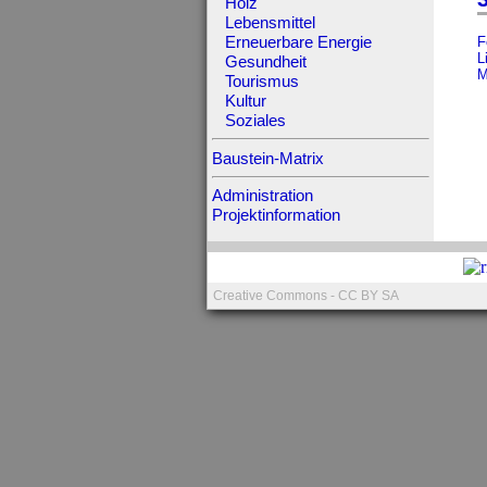
Holz
Lebensmittel
F
Erneuerbare Energie
L
Gesundheit
M
Tourismus
Kultur
Soziales
Baustein-Matrix
Administration
Projektinformation
Creative Commons - CC BY SA