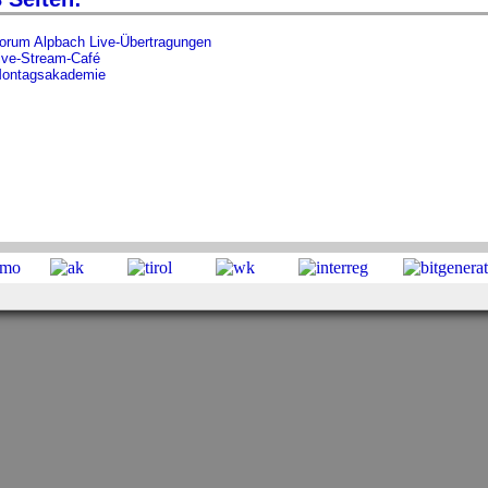
orum Alpbach Live-Übertragungen
ive-Stream-Café
ontagsakademie