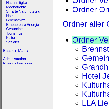
Ordner Ve
Nachhaltigkeit
Mechatronik
Ordner Onl
Smarte Naturnutzung
Holz
Lebensmittel
Ordner aller
Erneuerbare Energie
Gesundheit
Tourismus
Ordner Ve
Kultur
Soziales
Brenns
Baustein-Matrix
Gemeind
Administration
Projektinformation
Grandho
Hotel J
Kulturh
Kulturh
LLA Lie