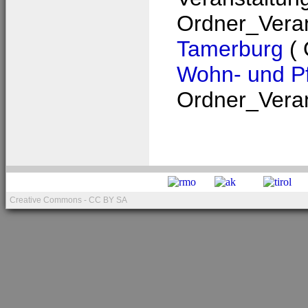
Ordner_Veran
Tamerburg
( 
Wohn- und P
Ordner_Veran
Creative Commons - CC BY SA