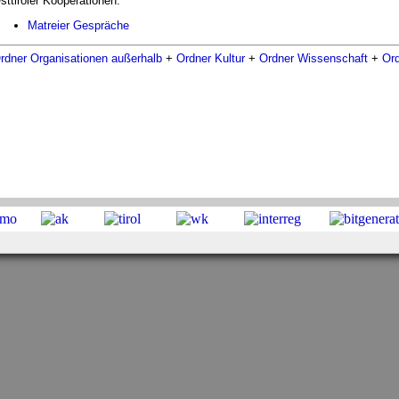
sttiroler Kooperationen:
Matreier Gespräche
rdner Organisationen außerhalb
+
Ordner Kultur
+
Ordner Wissenschaft
+
Ord