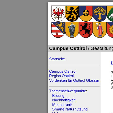
Campus Osttirol
/ Gestaltun
Startseite
Campus Osttirol
"
Region Osttirol
F
w
Vordenken für Osttirol
Glossar
V
U
Themenschwerpunkte
:
Bildung
Nachhaltigkeit
Mechatronik
Smarte Naturnutzung