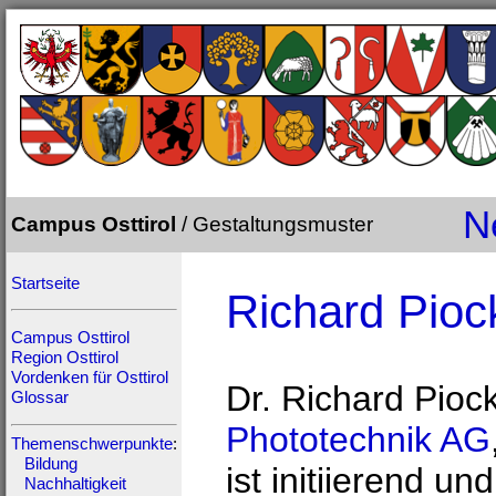
N
Campus Osttirol
/ Gestaltungsmuster
Startseite
Richard Pioc
Campus Osttirol
Region Osttirol
Vordenken für Osttirol
Dr. Richard Pioc
Glossar
Phototechnik AG
Themenschwerpunkte
:
Bildung
ist initiierend un
Nachhaltigkeit