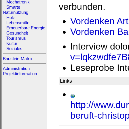
Mechatronik
verbunden.
Smarte
Naturnutzung
Holz
Vordenken Ar
Lebensmittel
Erneuerbare Energie
Vordenken Ba
Gesundheit
Tourismus
Interview dolo
Kultur
Soziales
v=lqkzwdfe7B
Baustein-Matrix
Leseprobe Int
Administration
Projektinformation
Links
http://www.dur
beruft-chris