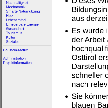
Dieses Wik
Nachhaltigkeit
Mechatronik
Bildungsin
Smarte Naturnutzung
Holz
aus derzei
Lebensmittel
Erneuerbare Energie
Es wurde i
Gesundheit
Tourismus
der Arbeit
Kultur
Soziales
hochqualif
Baustein-Matrix
Osttirol e
Administration
Projektinformation
Darstell
schneller 
nach relev
Sie können
blauen Ban