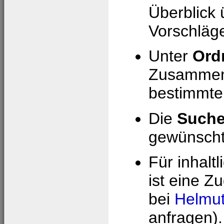
Überblick 
Vorschläge
Unter
Ord
Zusammens
bestimmte
Die
Such
gewünschte
Für inhalt
ist eine Z
bei
Helmut
anfragen).