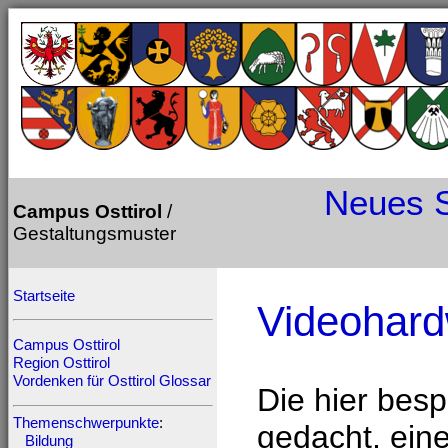
Neues
Campus Osttirol
/
Gestaltungsmuster
Startseite
Videohar
Campus Osttirol
Region Osttirol
Vordenken für Osttirol
Glossar
Die hier bes
Themenschwerpunkte
:
gedacht, ein
Bildung