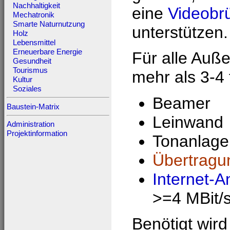
Nachhaltigkeit
eine
Videobr
Mechatronik
Smarte Naturnutzung
unterstützen.
Holz
Lebensmittel
Erneuerbare Energie
Für alle Auße
Gesundheit
Tourismus
mehr als 3-4
Kultur
Soziales
Beamer
Baustein-Matrix
Leinwand
Administration
Projektinformation
Tonanlage
Übertragu
Internet-A
>=4 MBit/
Benötigt wird