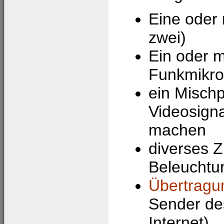
Eine oder
zwei)
Ein oder m
Funkmikr
ein Mischp
Videosign
machen
diverses Z
Beleuchtu
Übertragu
Sender de
Internet)