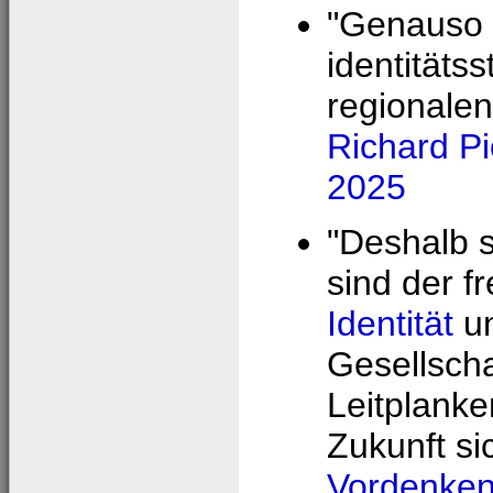
"Genauso w
identitäts
regionalen
Richard P
2025
"Deshalb s
sind der f
Identität
un
Gesellsch
Leitplanke
Zukunft si
Vordenken