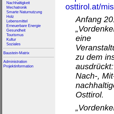
Nachhaltigkeit
osttirol.at/mi
Mechatronik
Smarte Naturnutzung
Holz
Anfang 20
Lebensmittel
Erneuerbare Energie
„Vordenken
Gesundheit
Tourismus
eine
Kultur
Soziales
Veranstalt
Baustein-Matrix
zu dem insp
Administration
ausdrückt:
Projektinformation
Nach-, Mi
nachhaltig
Osttirol.
„Vordenken 