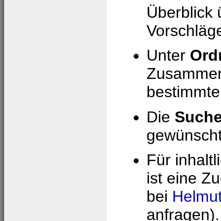
Überblick 
Vorschläge
Unter
Ord
Zusammens
bestimmte
Die
Such
gewünschte
Für inhalt
ist eine Z
bei
Helmut
anfragen).