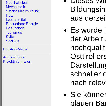
Dieses Wik
Nachhaltigkeit
Mechatronik
Bildungsin
Smarte Naturnutzung
Holz
aus derzei
Lebensmittel
Erneuerbare Energie
Es wurde i
Gesundheit
Tourismus
der Arbeit
Kultur
Soziales
hochqualif
Baustein-Matrix
Osttirol e
Administration
Projektinformation
Darstell
schneller 
nach relev
Sie können
blauen Ban